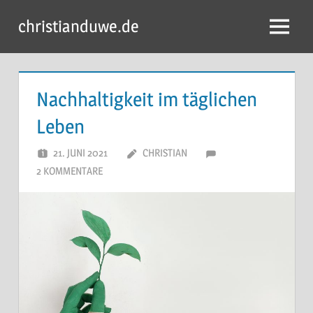
Zum
christianduwe.de
Inhalt
Menü
springen
Nachhaltigkeit im täglichen
Leben
21. JUNI 2021
CHRISTIAN
2 KOMMENTARE