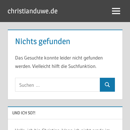
Zum
christianduwe.de
Inhalt
Menü
springen
Nichts gefunden
Das Gesuchte konnte leider nicht gefunden
werden. Vielleicht hilft die Suchfunktion.
Suchen
Suchen
nach:
UND ICH SO?!