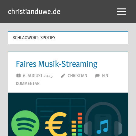
Zum
christianduwe.de
Inhalt
Menü
springen
SCHLAGWORT:
SPOTIFY
Faires Musik-Streaming
6. AUGUST 2025
CHRISTIAN
EIN
KOMMENTAR