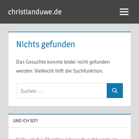
Zum
christianduwe.de
Inhalt
Menü
springen
Nichts gefunden
Das Gesuchte konnte leider nicht gefunden
werden. Vielleicht hilft die Suchfunktion.
Suchen
Suchen
nach:
UND ICH SO?!