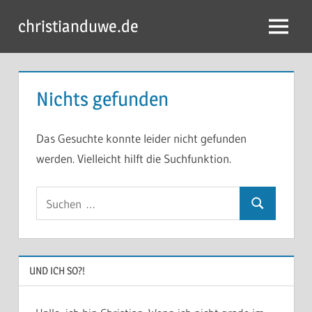
Zum
christianduwe.de
Inhalt
Menü
springen
Nichts gefunden
Das Gesuchte konnte leider nicht gefunden
werden. Vielleicht hilft die Suchfunktion.
Suchen
Suchen
nach:
UND ICH SO?!