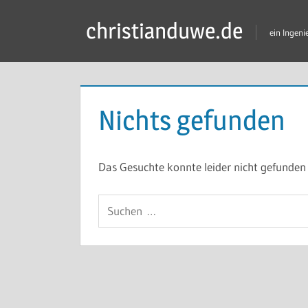
Zum
christianduwe.de
Inhalt
ein Ingen
springen
Nichts gefunden
Das Gesuchte konnte leider nicht gefunden w
Suchen
nach: