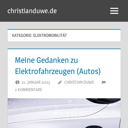
Zum
christianduwe.de
Inhalt
Menü
springen
KATEGORIE:
ELEKTROMOBILITÄT
Meine Gedanken zu
Elektrofahrzeugen (Autos)
21. JANUAR 2023
CHRISTIAN DUWE
2 KOMMENTARE